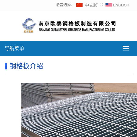
语言选择：
∷
导航菜单
导
航
菜
钢格板介绍
单