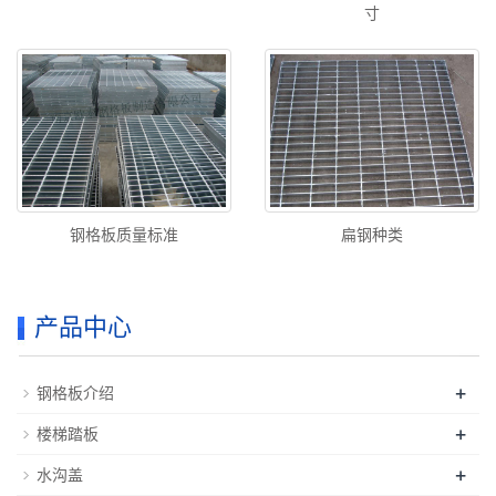
寸
钢格板质量标准
扁钢种类
产品中心
+
钢格板介绍
+
楼梯踏板
+
水沟盖