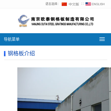
语言选择：
∷
导航菜单
导
航
菜
钢格板介绍
单